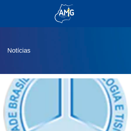
(62) 3285-6111
(62) 99830-0805
contato@adm.amg.org.br
Notícias
Área do Associado