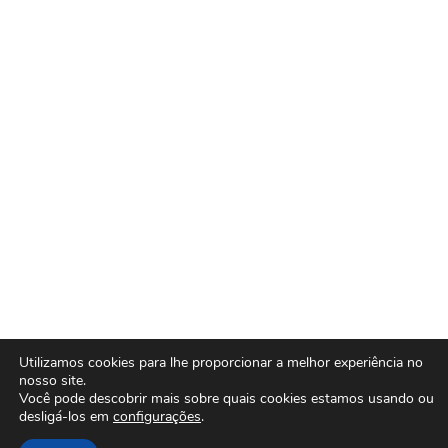
Utilizamos cookies para lhe proporcionar a melhor experiência no
nosso site.
Você pode descobrir mais sobre quais cookies estamos usando ou
desligá-los em
configurações
.