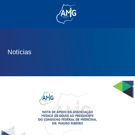
(62) 3285-6111
(62) 99830-0805
contato@adm.amg.org.br
Notícias
Área do Associado