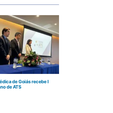
dica de Goiás recebe I
ano de ATS