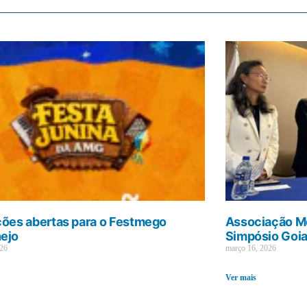
ções abertas para o Festmego
Associação Mé
ejo
Simpósio Goi
026
março 16, 2026
Ver mais