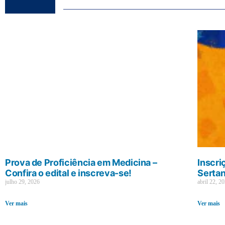
Prova de Proficiência em Medicina –
Inscri
Confira o edital e inscreva-se!
Sertan
julho 29, 2026
abril 22, 2
Ver mais
Ver mais