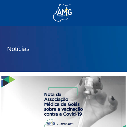
(62) 3285-6111
(62) 99830-0805
contato@adm.amg.org.br
Notícias
Área do Associado