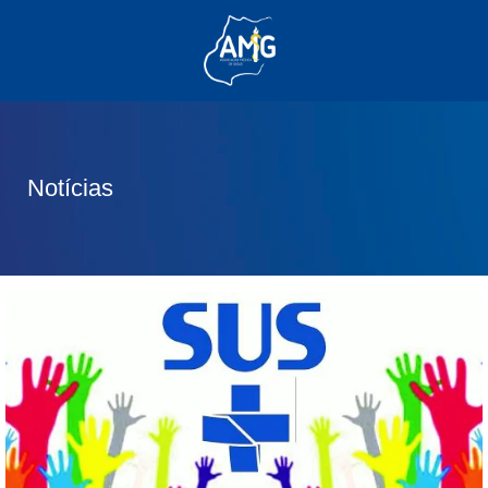
(62) 3285-6111
(62) 99830-0805
contato@adm.amg.org.br
Notícias
Área do Associado