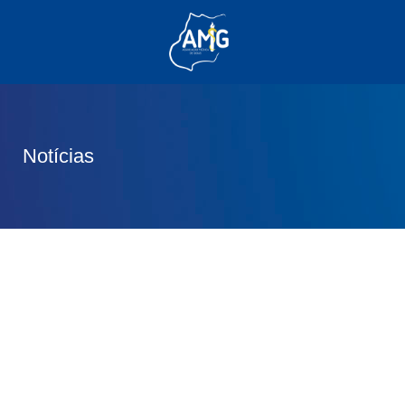
(62) 3285-6111
(62) 99830-0805
contato@adm.amg.org.br
Notícias
Área do Associado