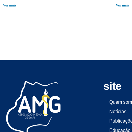
Ver mais
Ver mais
site
Quem som
Notícias
Publicaçõ
Educação 