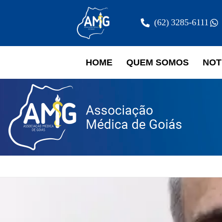
(62) 3285-6111
HOME
QUEM SOMOS
NOT