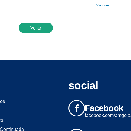
Ver mais
Voltar
social
os
Facebook
facebook.com/amgoia
es
Continuada