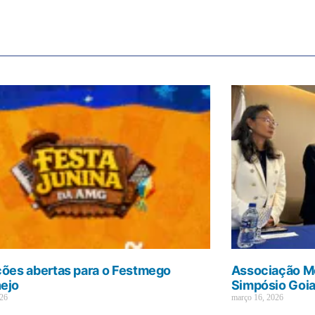
ções abertas para o Festmego
Associação Mé
ejo
Simpósio Goi
026
março 16, 2026