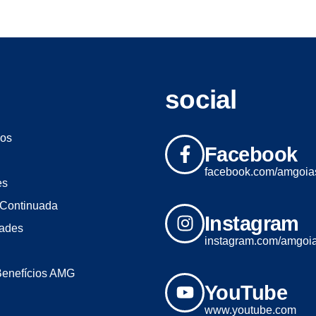
social
os
Facebook
facebook.com/amgoia
es
Continuada
Instagram
dades
instagram.com/amgoi
Benefícios AMG
YouTube
www.youtube.com