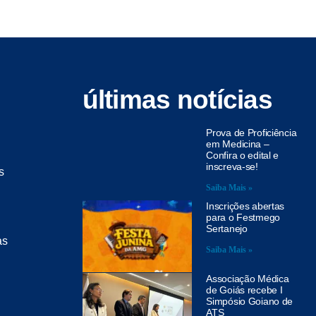
últimas notícias
Prova de Proficiência
em Medicina –
Confira o edital e
inscreva-se!
s
Saiba Mais »
Inscrições abertas
para o Festmego
Sertanejo
as
Saiba Mais »
Associação Médica
de Goiás recebe I
Simpósio Goiano de
ATS