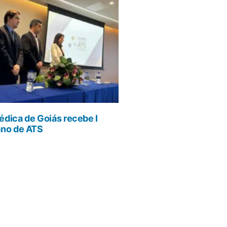
dica de Goiás recebe I
ano de ATS