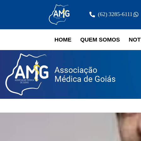
(62) 3285-6111
HOME
QUEM SOMOS
NOT