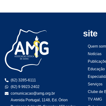
site
Quem som
Notícias
Publicaçõ
Educação 
Especiali
(62) 3285-6111
Serviços
(62) 9 9923-2402
Clube de 
comunicacao@amg.org.br
TV AMG
Avenida Portugal, 1148, Ed. Órion