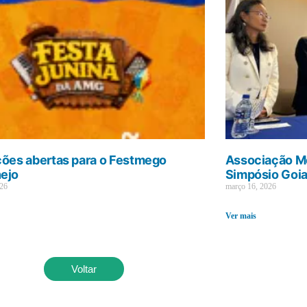
ções abertas para o Festmego
Associação Mé
ejo
Simpósio Goi
026
março 16, 2026
Ver mais
Voltar