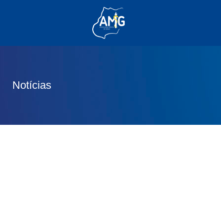
(62) 3285-6111
(62) 99830-0805
contato@adm.amg.org.br
Notícias
Área do Associado