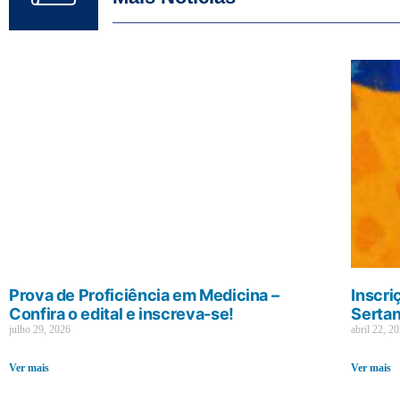
Prova de Proficiência em Medicina –
Inscri
Confira o edital e inscreva-se!
Sertan
julho 29, 2026
abril 22, 2
Ver mais
Ver mais