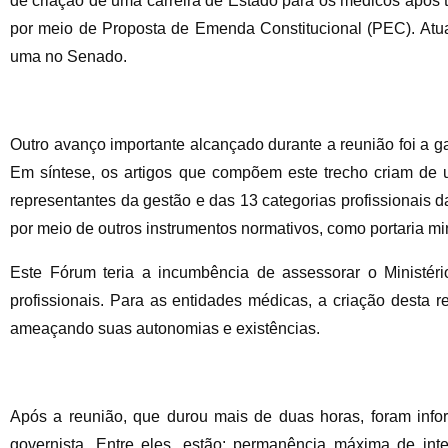
de criação de uma carreira de Estado para os médicos após 
por meio de Proposta de Emenda Constitucional (PEC). Atua
uma no Senado.
Outro avanço importante alcançado durante a reunião foi a gar
Em síntese, os artigos que compõem este trecho criam d
representantes da gestão e das 13 categorias profissionais 
por meio de outros instrumentos normativos, como portaria min
Este Fórum teria a incumbência de assessorar o Ministér
profissionais. Para as entidades médicas, a criação desta re
ameaçando suas autonomias e existências.
Após a reunião, que durou mais de duas horas, foram info
governista. Entre eles, estão: permanência máxima de in