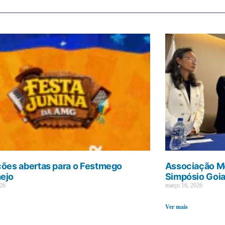
ções abertas para o Festmego
Associação Mé
ejo
Simpósio Goi
026
março 16, 2026
Ver mais