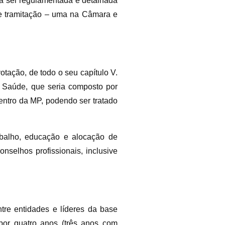
rá ser regulamentada e detalhada
de tramitação – uma na Câmara e
votação, de todo o seu capítulo V.
 Saúde, que seria composto por
entro da MP, podendo ser tratado
abalho, educação e alocação de
onselhos profissionais, inclusive
tre entidades e líderes da base
por quatro anos (três anos com