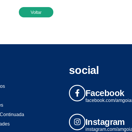
Voltar
social
os
Facebook
facebook.com/amgoia
es
Continuada
Instagram
dades
instagram.com/amgoi