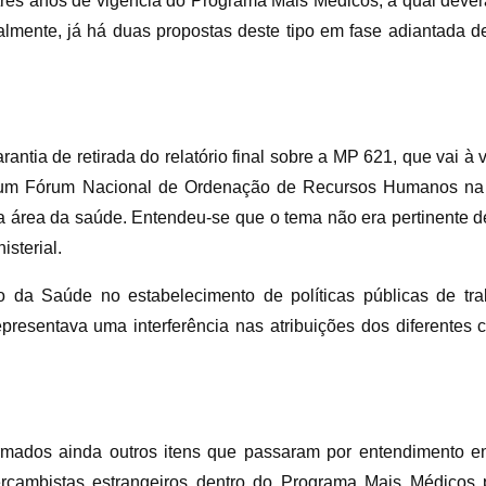
três anos de vigência do Programa Mais Médicos, a qual deve
lmente, já há duas propostas deste tipo em fase adiantada 
antia de retirada do relatório final sobre a MP 621, que vai à 
e um Fórum Nacional de Ordenação de Recursos Humanos na
da área da saúde. Entendeu-se que o tema não era pertinente d
isterial.
io da Saúde no estabelecimento de políticas públicas de tr
presentava uma interferência nas atribuições dos diferentes c
rmados ainda outros itens que passaram por entendimento en
tercambistas estrangeiros dentro do Programa Mais Médicos 