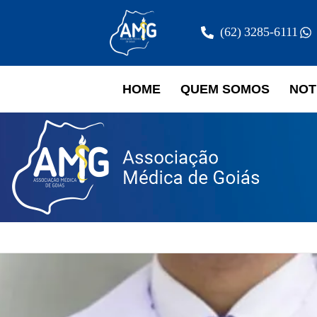
(62) 3285-6111
HOME
QUEM SOMOS
NOT