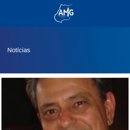
(62) 3285-6111
(62) 99830-0805
contato@adm.amg.org.br
Notícias
Área do Associado