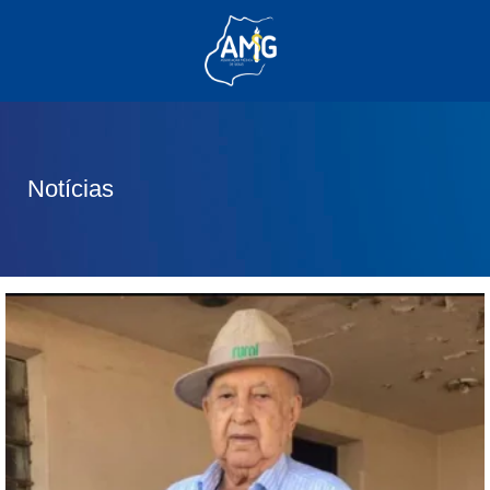
(62) 3285-6111
(62) 99830-0805
contato@adm.amg.org.br
Notícias
Área do Associado