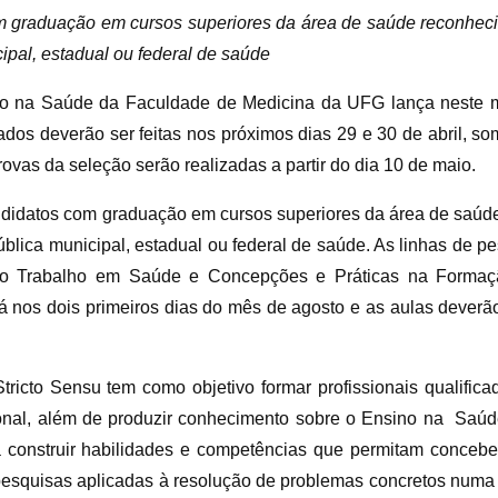
om graduação em cursos superiores da área de saúde reconheci
ipal, estadual ou federal de saúde
o na Saúde da Faculdade de Medicina da UFG lança neste m
ados deverão ser feitas nos próximos dias 29 e 30 de abril, s
vas da seleção serão realizadas a partir do dia 10 de maio.
ndidatos com graduação em cursos superiores da área de saúde
blica municipal, estadual ou federal de saúde. As linhas de p
o Trabalho em Saúde e Concepções e Práticas na Formaçã
á nos dois primeiros dias do mês de agosto e as aulas deverã
cto Sensu tem como objetivo formar profissionais qualificad
ional, além de produzir conhecimento sobre o Ensino na Saúde
da construir habilidades e competências que permitam concebe
pesquisas aplicadas à resolução de problemas concretos numa pe