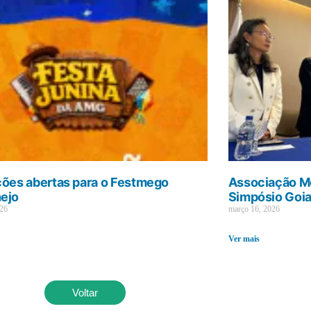
ções abertas para o Festmego
Associação Mé
ejo
Simpósio Goi
026
março 16, 2026
Ver mais
Voltar