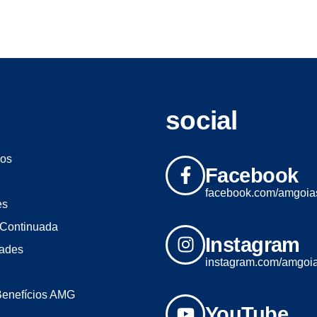
social
os
Facebook
facebook.com/amgoia
es
Continuada
Instagram
dades
instagram.com/amgoi
Benefícios AMG
YouTube