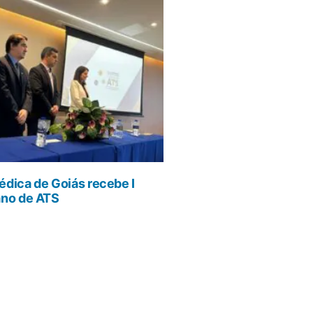
dica de Goiás recebe I
ano de ATS