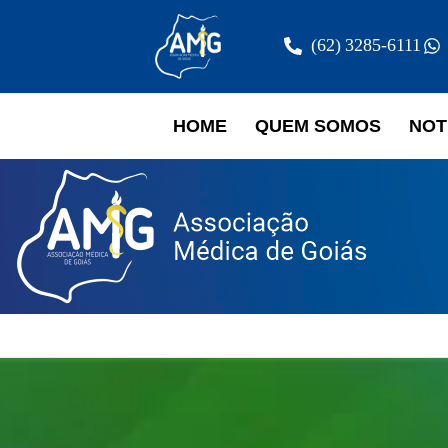
(62) 3285-6111
HOME
QUEM SOMOS
NOT