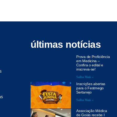
últimas notícias
Prova de Proficiência
em Medicina –
Confira o edital e
inscreva-se!
s
Saiba Mais »
Inscrições abertas
para o Festmego
Sertanejo
as
Saiba Mais »
Associação Médica
de Goiás recebe I