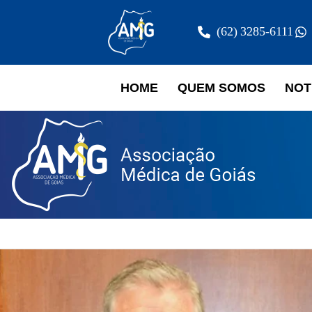
(62) 3285-6111
HOME
QUEM SOMOS
NOT