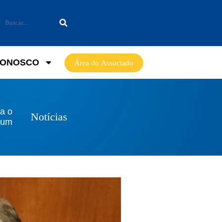
CONOSCO
Área do Associado
a o
Notícias
lum