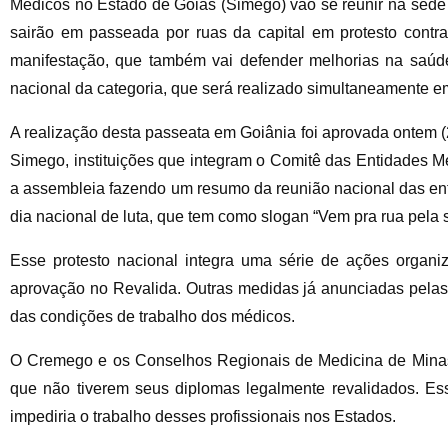
Médicos no Estado de Goiás (Simego) vão se reunir na se
sairão em passeada por ruas da capital em protesto contra
manifestação, que também vai defender melhorias na saúde 
nacional da categoria, que será realizado simultaneamente e
A realização desta passeata em Goiânia foi aprovada ontem
Simego, instituições que integram o Comitê das Entidades 
a assembleia fazendo um resumo da reunião nacional das en
dia nacional de luta, que tem como slogan “Vem pra rua pela 
Esse protesto nacional integra uma série de ações organ
aprovação no Revalida. Outras medidas já anunciadas pelas
das condições de trabalho dos médicos.
O Cremego e os Conselhos Regionais de Medicina de Minas 
que não tiverem seus diplomas legalmente revalidados. Ess
impediria o trabalho desses profissionais nos Estados.