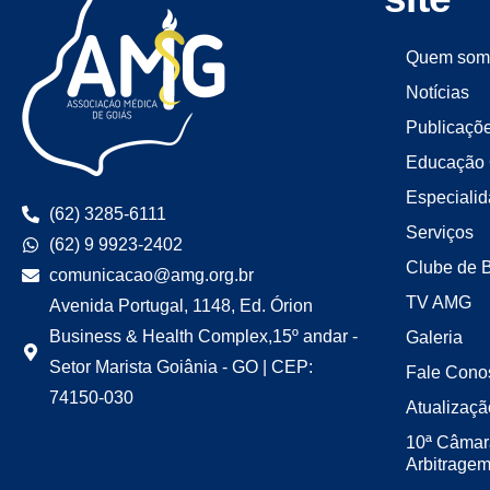
Quem som
Notícias
Publicaçõ
Educação 
Especiali
(62) 3285-6111
Serviços
(62) 9 9923-2402
Clube de 
comunicacao@amg.org.br
TV AMG
Avenida Portugal, 1148, Ed. Órion
Business & Health Complex,15º andar -
Galeria
Setor Marista Goiânia - GO | CEP:
Fale Cono
74150-030
Atualizaçã
10ª Câmar
Arbitrage