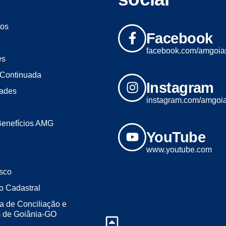
os
Facebook
facebook.com/amgoia
es
Continuada
Instagram
dades
instagram.com/amgoi
Benefícios AMG
YouTube
www.youtube.com
sco
o Cadastral
a de Conciliação e
m de Goiânia-GO