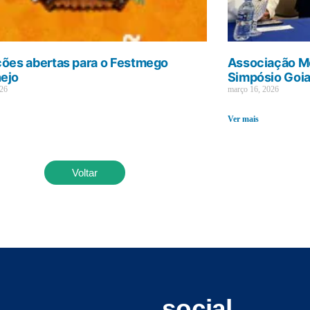
ções abertas para o Festmego
Associação Mé
ejo
Simpósio Goi
026
março 16, 2026
Ver mais
Voltar
social