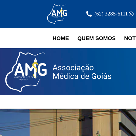
(62) 3285-6111
HOME
QUEM SOMOS
NOT