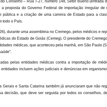
de do Conselho – Rua T-27, número 148, Setor Bueno (entrad
 a proposta do Governo Federal de importação irregular de 
pública e a criação de uma carreira de Estado para a class
m todo o País.
 (26), durante uma assembleia no Cremego, pelos médicos e re
Médicas do Estado de Goiás (Cemeg). O presidente do Cremego
tidades médicas, que aconteceu pela manhã, em São Paulo (SP
saúde”.
izadas pelas entidades médicas contra a importação de médi
 entidades incluem ações judiciais e denúncias em organismos
Gerais e Santa Catarina também já anunciaram que não regi
a decisão, que deve ser seguida por todos os conselhos, de