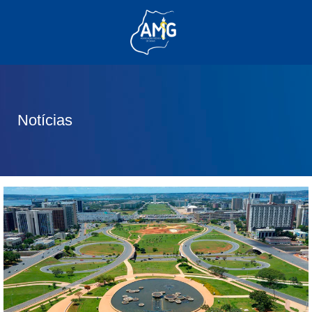
(62) 3285-6111
(62) 99830-0805
contato@adm.amg.org.br
Notícias
Área do Associado