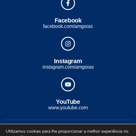
Facebook
facebook.com/amgoias
Instagram
instagram.com/amgoias
YouTube
www.youtube.com
2022 - Todos os direitos reservados. Desenvolvido com ♡ por
Utilizamos cookies para lhe proporcionar a melhor experiência no
Conexão Soluções Corporativas