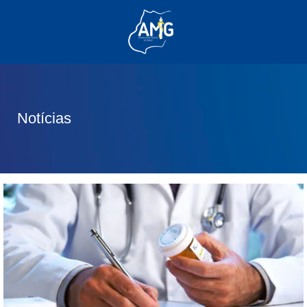
(62) 3285-6111
(62) 99830-0805
contato@adm.amg.org.br
Notícias
Área do Associado