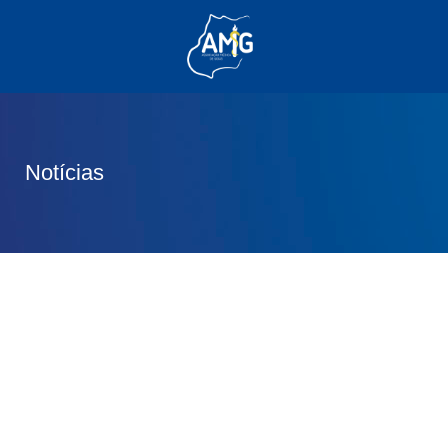
(62) 3285-6111
(62) 99830-0805
contato@adm.amg.org.br
Notícias
Área do Associado