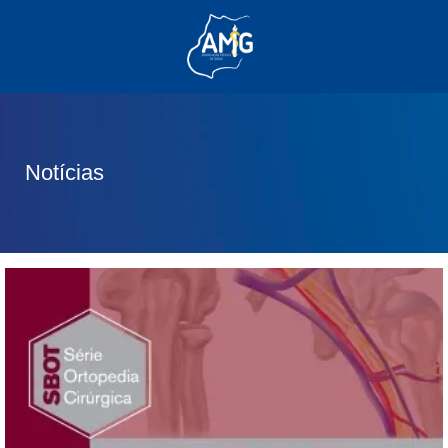
(62) 3285-6111
(62) 99830-0805
contato@adm.amg.org.br
Notícias
Área do Associado