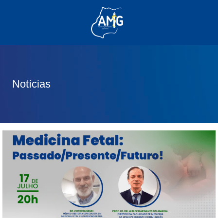
(62) 3285-6111
(62) 99830-0805
contato@adm.amg.org.br
Notícias
Área do Associado