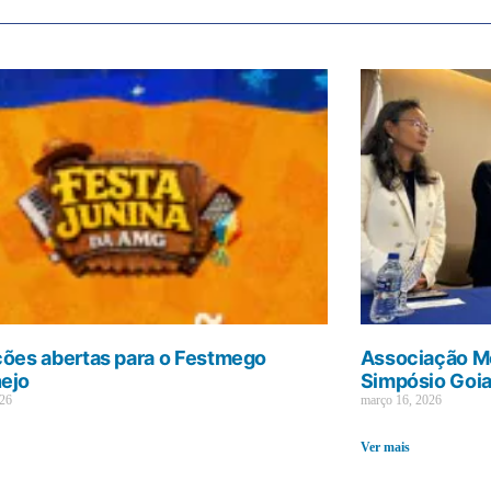
ções abertas para o Festmego
Associação Mé
ejo
Simpósio Goi
026
março 16, 2026
Ver mais