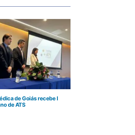
dica de Goiás recebe I
ano de ATS