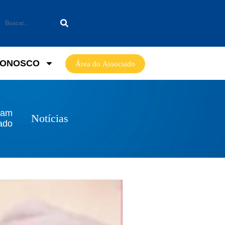
CONOSCO
Área do Associado
çam
Notícias
zado