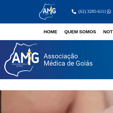
(62) 3285-6111
HOME
QUEM SOMOS
NOT