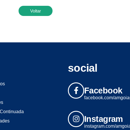
Voltar
social
os
Facebook
facebook.com/amgoia
es
Continuada
Instagram
dades
instagram.com/amgoi