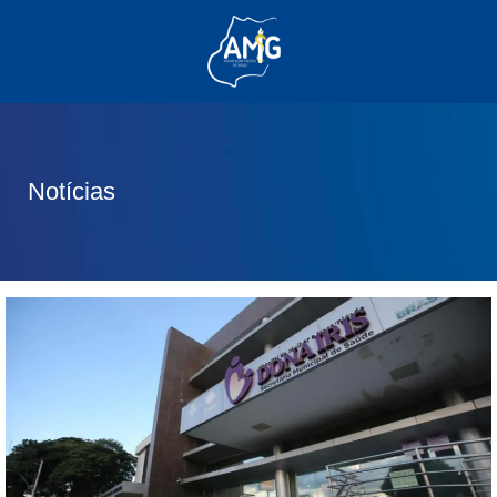
(62) 3285-6111
(62) 99830-0805
contato@adm.amg.org.br
Notícias
Área do Associado