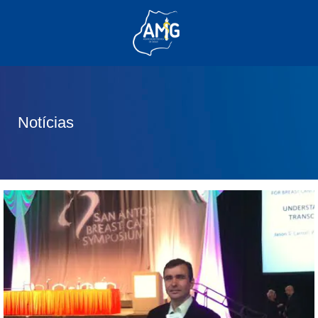
(62) 3285-6111
(62) 99830-0805
contato@adm.amg.org.br
Notícias
Área do Associado