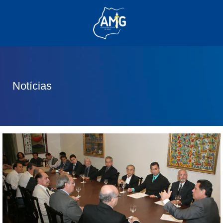
(62) 3285-6111
(62) 99830-0805
contato@adm.amg.org.br
Notícias
Área do Associado