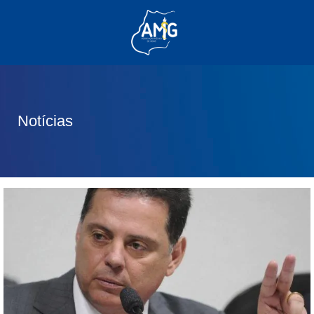
(62) 3285-6111
(62) 99830-0805
contato@adm.amg.org.br
Notícias
Área do Associado