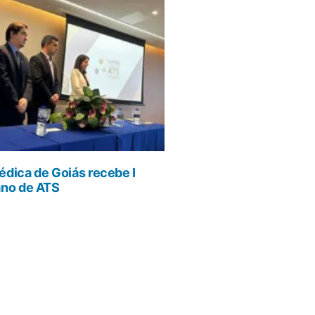
dica de Goiás recebe I
ano de ATS