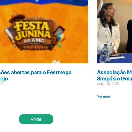
ções abertas para o Festmego
Associação Mé
ejo
Simpósio Goi
026
março 16, 2026
Ver mais
Voltar