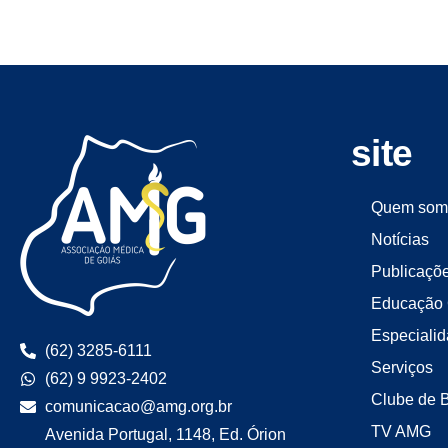
site
Quem som
Notícias
Publicaçõ
Educação 
Especiali
(62) 3285-6111
Serviços
(62) 9 9923-2402
Clube de 
comunicacao@amg.org.br
TV AMG
Avenida Portugal, 1148, Ed. Órion