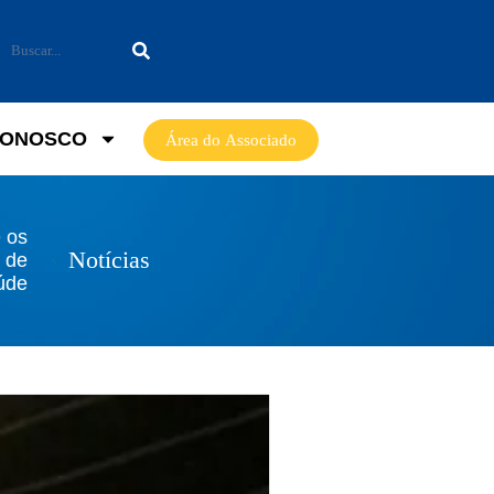
CONOSCO
Área do Associado
 os
Notícias
o de
úde