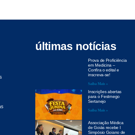
últimas notícias
Prova de Proficiência
em Medicina –
Confira o edital e
inscreva-se!
s
Saiba Mais »
Inscrições abertas
para o Festmego
Sertanejo
as
Saiba Mais »
Associação Médica
de Goiás recebe I
Simpósio Goiano de