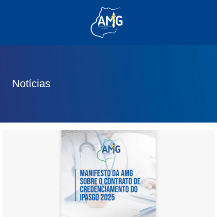
(62) 3285-6111
(62) 99830-0805
contato@adm.amg.org.br
Notícias
Área do Associado