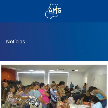
(62) 3285-6111
(62) 99830-0805
contato@adm.amg.org.br
Notícias
Área do Associado