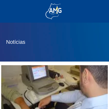
(62) 3285-6111
(62) 99830-0805
contato@adm.amg.org.br
Notícias
Área do Associado