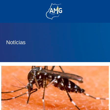
(62) 3285-6111
(62) 99830-0805
contato@adm.amg.org.br
Notícias
Área do Associado