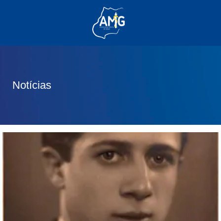
(62) 3285-6111
(62) 99830-0805
contato@adm.amg.org.br
Notícias
Área do Associado