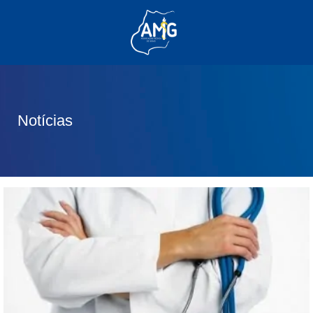
(62) 3285-6111
(62) 99830-0805
contato@adm.amg.org.br
Notícias
Área do Associado