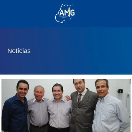
(62) 3285-6111
(62) 99830-0805
contato@adm.amg.org.br
Notícias
Área do Associado