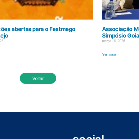
ções abertas para o Festmego
Associação Mé
ejo
Simpósio Goi
026
março 16, 2026
Ver mais
Voltar