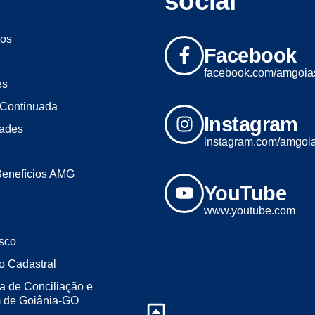
social
os
Facebook
facebook.com/amgoia
es
Continuada
Instagram
dades
instagram.com/amgoi
Benefícios AMG
YouTube
www.youtube.com
sco
o Cadastral
a de Conciliação e
m de Goiânia-GO