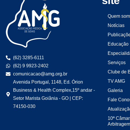
site
Quem som
Notícias
Publicaçõ
Educação 
Especiali
(62) 3285-6111
Serviços
(62) 9 9923-2402
Clube de 
comunicacao@amg.org.br
TV AMG
Avenida Portugal, 1148, Ed. Órion
Business & Health Complex,15º andar -
Galeria
Setor Marista Goiânia - GO | CEP:
Fale Cono
74150-030
Atualizaçã
10ª Câmar
Arbitrage