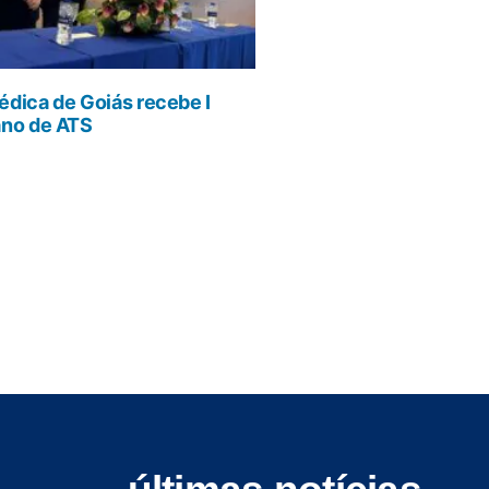
dica de Goiás recebe I
ano de ATS