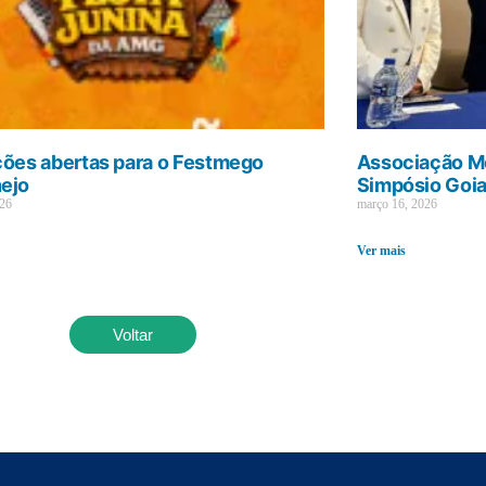
ções abertas para o Festmego
Associação Mé
ejo
Simpósio Goi
026
março 16, 2026
Ver mais
Voltar