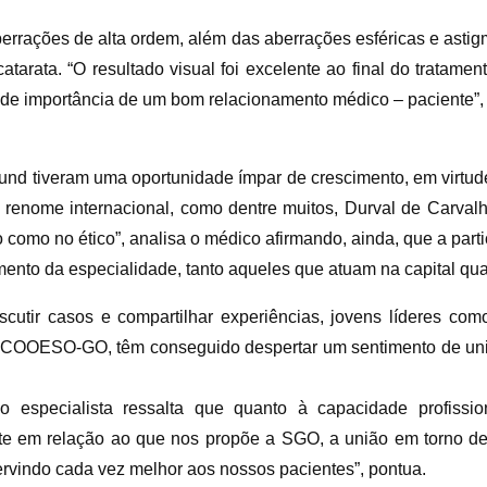
 aberrações de alta ordem, além das aberrações esféricas e ast
tarata. “O resultado visual foi excelente ao final do tratamen
de importância de um bom relacionamento médico – paciente”, 
und tiveram uma oportunidade ímpar de crescimento, em virtud
de renome internacional, como dentre muitos, Durval de Carva
o como no ético”, analisa o médico afirmando, ainda, que a part
ento da especialidade, tanto aqueles que atuam na capital quan
iscutir casos e compartilhar experiências, jovens líderes co
 COOESO-GO, têm conseguido despertar um sentimento de união
especialista ressalta que quanto à capacidade profission
nte em relação ao que nos propõe a SGO, a união em torno d
rvindo cada vez melhor aos nossos pacientes”, pontua.