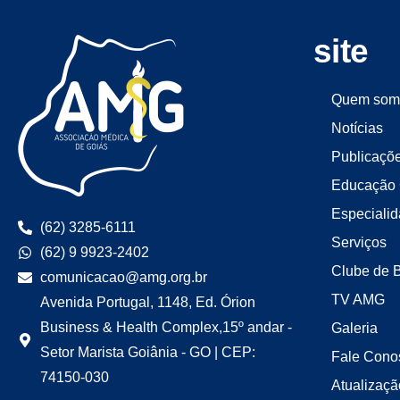
site
Quem som
Notícias
Publicaçõ
Educação 
Especiali
(62) 3285-6111
Serviços
(62) 9 9923-2402
Clube de 
comunicacao@amg.org.br
TV AMG
Avenida Portugal, 1148, Ed. Órion
Business & Health Complex,15º andar -
Galeria
Setor Marista Goiânia - GO | CEP:
Fale Cono
74150-030
Atualizaçã