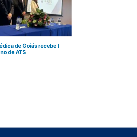
dica de Goiás recebe I
ano de ATS