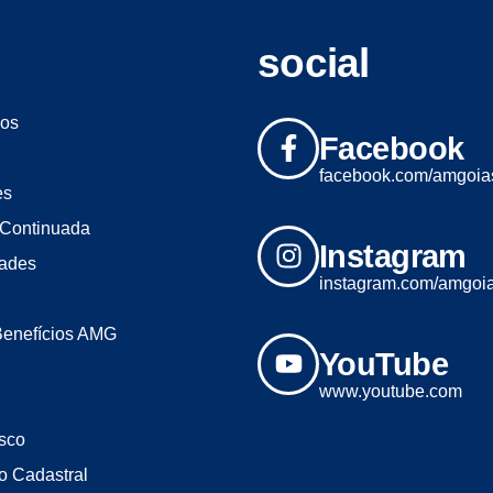
social
os
Facebook
facebook.com/amgoia
es
Continuada
Instagram
dades
instagram.com/amgoi
Benefícios AMG
YouTube
www.youtube.com
sco
o Cadastral