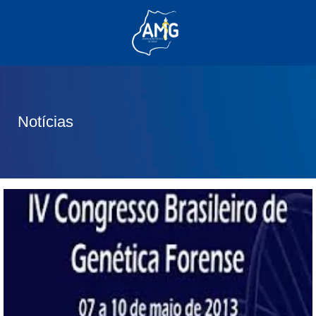
(62) 3285-6111
(62) 99830-0805
contato@adm.amg.org.br
Notícias
Área do Associado