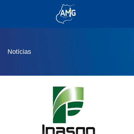
(62) 3285-6111
(62) 99830-0805
contato@adm.amg.org.br
Notícias
Área do Associado