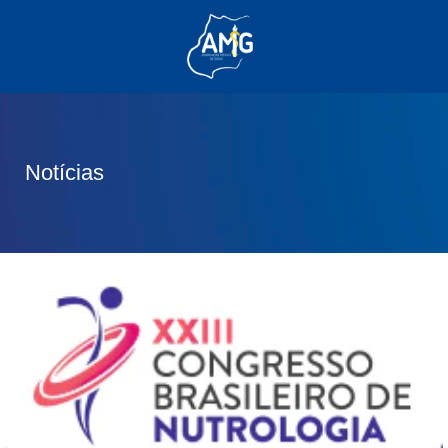
(62) 3285-6111
(62) 99830-0805
contato@adm.amg.org.br
Notícias
Área do Associado