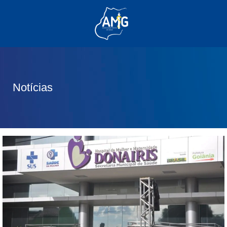
(62) 3285-6111
(62) 99830-0805
contato@adm.amg.org.br
Notícias
Área do Associado