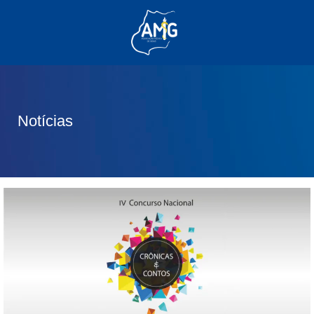
(62) 3285-6111
(62) 99830-0805
contato@adm.amg.org.br
Notícias
Área do Associado