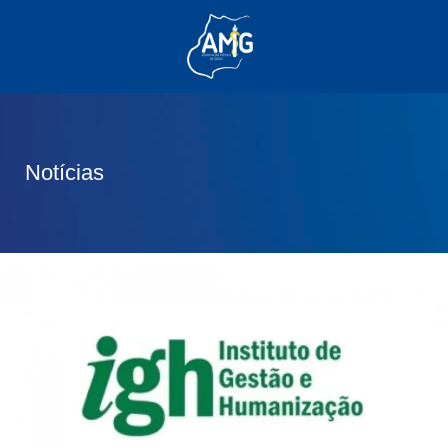
(62) 3285-6111
(62) 99830-0805
contato@adm.amg.org.br
Notícias
Área do Associado