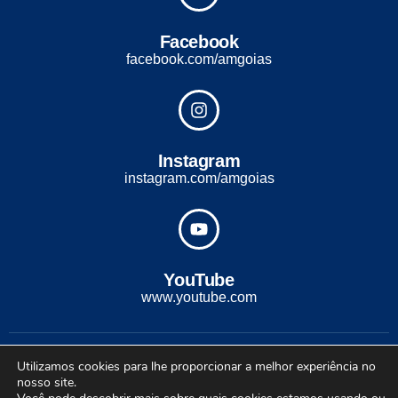
Facebook
facebook.com/amgoias
Instagram
instagram.com/amgoias
YouTube
www.youtube.com
2022 - Todos os direitos reservados. Desenvolvido com ♡ por
Utilizamos cookies para lhe proporcionar a melhor experiência no
Conexão Soluções Corporativas
nosso site.