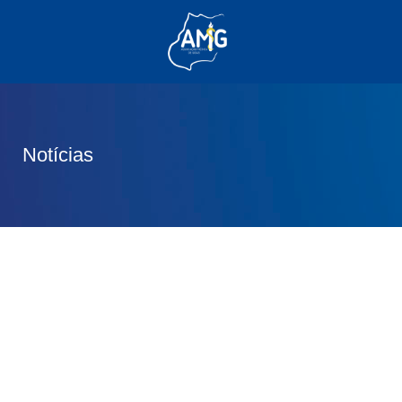
(62) 3285-6111
(62) 99830-0805
contato@adm.amg.org.br
Notícias
Área do Associado