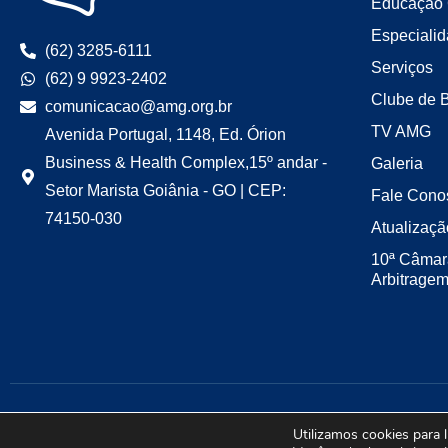
Educação 
Especiali
(62) 3285-6111
Serviços
(62) 9 9923-2402
Clube de 
comunicacao@amg.org.br
TV AMG
Avenida Portugal, 1148, Ed. Órion
Business & Health Complex,15º andar -
Galeria
Setor Marista Goiânia - GO | CEP:
Fale Cono
74150-030
Atualizaçã
10ª Câmar
Arbitrage
Utilizamos cookies para 