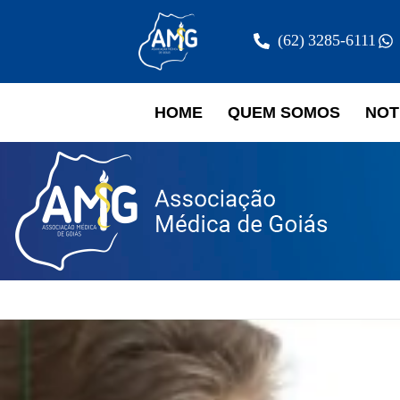
(62) 3285-6111
HOME
QUEM SOMOS
NOT