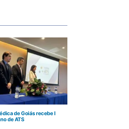
dica de Goiás recebe I
ano de ATS