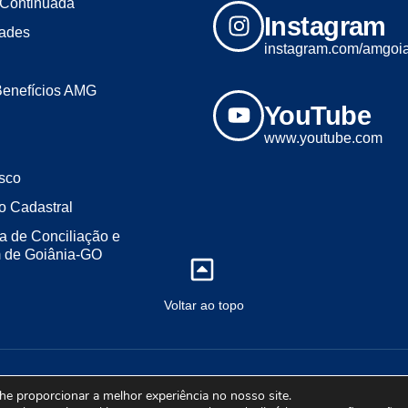
Continuada
Instagram
dades
instagram.com/amgoi
Benefícios AMG
YouTube
www.youtube.com
sco
o Cadastral
a de Conciliação e
m de Goiânia-GO
Voltar ao topo
2023 - Todos os direitos reservados. Desenvolvido por ALL LINE MÍDI
lhe proporcionar a melhor experiência no nosso site.