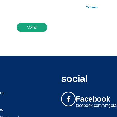
Ver mais
Voltar
social
os
Facebook
facebook.com/amgoia
es