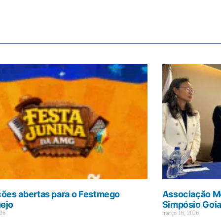
ções abertas para o Festmego
Associação Mé
ejo
Simpósio Goi
026
março 16, 2026