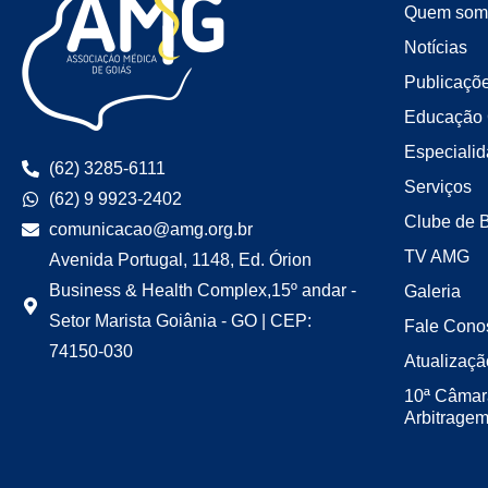
Quem som
Notícias
Publicaçõ
Educação 
Especiali
(62) 3285-6111
Serviços
(62) 9 9923-2402
Clube de 
comunicacao@amg.org.br
TV AMG
Avenida Portugal, 1148, Ed. Órion
Business & Health Complex,15º andar -
Galeria
Setor Marista Goiânia - GO | CEP:
Fale Cono
74150-030
Atualizaçã
10ª Câmar
Arbitrage