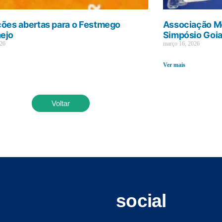
ções abertas para o Festmego
Associação Mé
ejo
Simpósio Goi
026
março 16, 2026
Ver mais
Voltar
social