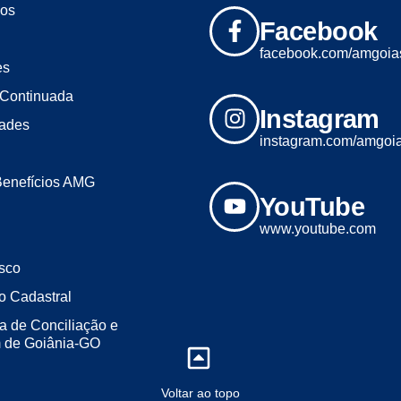
os
Facebook
facebook.com/amgoia
es
Continuada
Instagram
dades
instagram.com/amgoi
Benefícios AMG
YouTube
www.youtube.com
sco
o Cadastral
a de Conciliação e
m de Goiânia-GO
Voltar ao topo