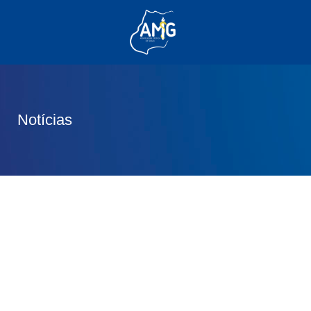
(62) 3285-6111
(62) 99830-0805
contato@adm.amg.org.br
Notícias
Área do Associado