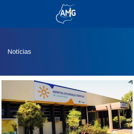
(62) 3285-6111
(62) 99830-0805
contato@adm.amg.org.br
Notícias
Área do Associado