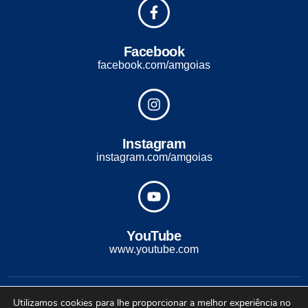
Facebook
facebook.com/amgoias
Instagram
instagram.com/amgoias
YouTube
www.youtube.com
2022 - Todos os direitos reservados. Desenvolvido com ♡ por
Utilizamos cookies para lhe proporcionar a melhor experiência no
Conexão Soluções Corporativas