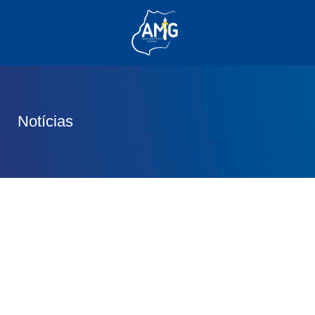
(62) 3285-6111
(62) 99830-0805
contato@adm.amg.org.br
Notícias
Área do Associado