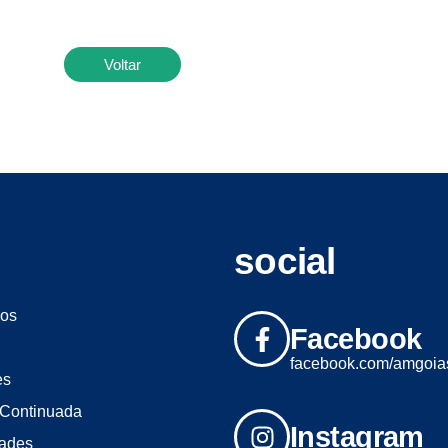
Voltar
social
os
Facebook
facebook.com/amgoia
es
Continuada
Instagram
dades