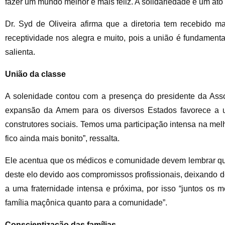
fazer um mundo melhor e mais feliz. A solidariedade é um ato 
Dr. Syd de Oliveira afirma que a diretoria tem recebido m
receptividade nos alegra e muito, pois a união é fundamen
salienta.
União da classe
A solenidade contou com a presença do presidente da Asso
expansão da Amem para os diversos Estados favorece a 
construtores sociais. Temos uma participação intensa na melh
fico ainda mais bonito”, ressalta.
Ele acentua que os médicos e comunidade devem lembrar que
deste elo devido aos compromissos profissionais, deixando de
a uma fraternidade intensa e próxima, por isso “juntos os 
família maçônica quanto para a comunidade”.
Conscientização das famílias