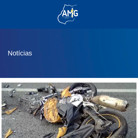
(62) 3285-6111
(62) 99830-0805
contato@adm.amg.org.br
Notícias
Área do Associado