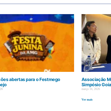
ções abertas para o Festmego
Associação Mé
ejo
Simpósio Goi
026
março 16, 2026
Ver mais