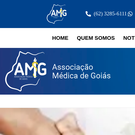
(62) 3285-6111
HOME
QUEM SOMOS
NOT